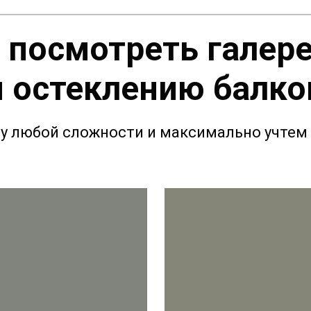
 посмотреть галер
и остеклению балко
у любой сложности и максимально учтем