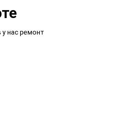
оте
 у нас ремонт